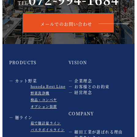
TEL
メールでのお問い合わせ
PRODUCTS
VISION
カット野菜
企業理念
お客様とのお約束
hosoda Best Line
経営理念
野菜洗浄機
検品・コンベヤ
オプション装置
COMPANY
麺ライン
茹で麺計量ライン
パスタボイルライン
細田工業が選ばれる理由