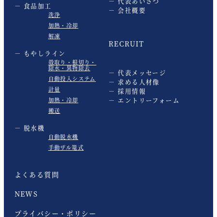
代表あいさつ
食品加工
会社概要
洗浄
加熱・冷却
解凍
RECRUIT
もやしライン
殻取り・根切り・
除水・異物除去
代表メッセージ
自動投入システム
求める人材像
計量
採用情報
エントリーフォーム
加熱・冷却
搬送
脱水機
自動脱水機
手動ザル篭式
よくある質問
NEWS
プライバシー・ポリシー